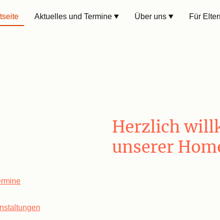
tseite
Aktuelles und Termine
Über uns
Für Elter
Herzlich wil
unserer Hom
ine finden Sie in unserem
Liebe Kinder, liebe Elter
ermine
.
liebe Freundinnen und F
Regenbogenschule,
htungen und Partner etc.
anstaltungen
.
auf den folgenden Seiten