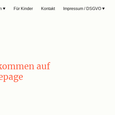
n
Für Kinder
Kontakt
Impressum / DSGVO
lkommen auf
epage
n,
reunde der
 stellen wir euch und