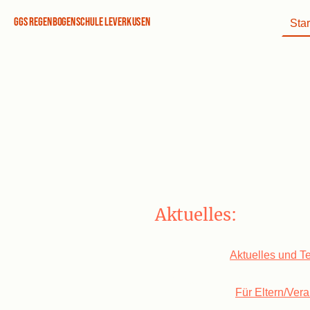
GGS Regenbogenschule Leverkusen
Star
Aktuelles:
Alle bereits feststehenden Term
Kalender unter
Aktuelles und T
Veranstaltungen anderer Einric
finden Sie unter
Für Eltern/Ver